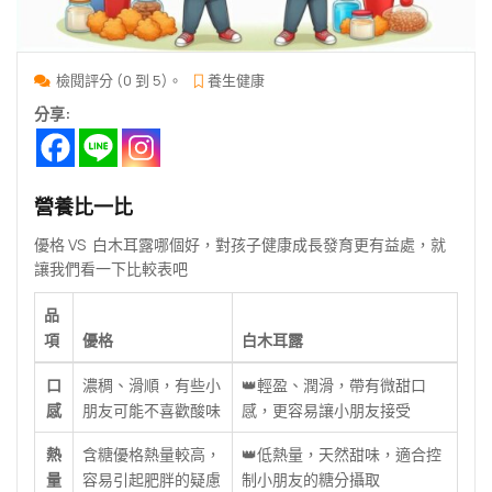
檢閱評分 (0 到 5)。
養生健康
分享:
營養比一比
優格 VS 白木耳露哪個好，對孩子健康成長發育更有益處，就
讓我們看一下比較表吧
品
項
優格
白木耳露
口
濃稠、滑順，有些小
👑輕盈、潤滑，帶有微甜口
感
朋友可能不喜歡酸味
感，更容易讓小朋友接受
熱
含糖優格熱量較高，
👑低熱量，天然甜味，適合控
量
容易引起肥胖的疑慮
制小朋友的糖分攝取