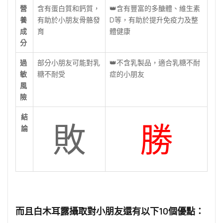
營
含有蛋白質和鈣質，
👑含有豐富的多醣體、維生素
養
有助於小朋友骨骼發
D等，有助於提升免疫力及整
成
育
體健康
分
過
部分小朋友可能對乳
👑不含乳製品，適合乳糖不耐
敏
糖不耐受
症的小朋友
風
險
結
敗
勝
論
而且白木耳露攝取對小朋友還有以下10個優點：