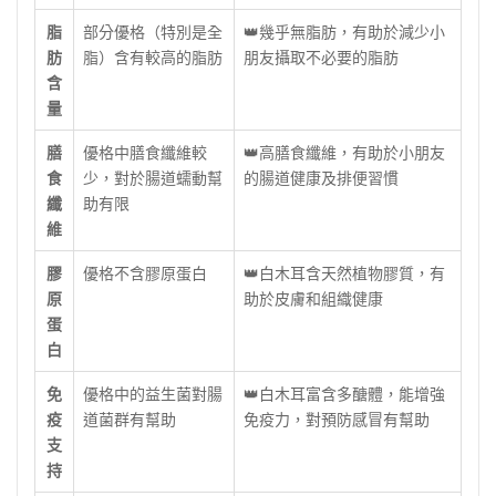
脂
部分優格（特別是全
👑幾乎無脂肪，有助於減少小
肪
脂）含有較高的脂肪
朋友攝取不必要的脂肪
含
量
膳
優格中膳食纖維較
👑高膳食纖維，有助於小朋友
食
少，對於腸道蠕動幫
的腸道健康及排便習慣
纖
助有限
維
膠
優格不含膠原蛋白
👑白木耳含天然植物膠質，有
原
助於皮膚和組織健康
蛋
白
免
優格中的益生菌對腸
👑白木耳富含多醣體，能增強
疫
道菌群有幫助
免疫力，對預防感冒有幫助
支
持