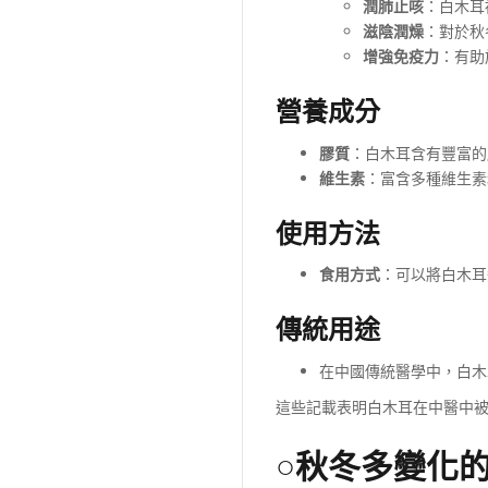
潤肺止咳
：白木耳
滋陰潤燥
：對於秋
增強免疫力
：有助
營養成分
膠質
：白木耳含有豐富的
維生素
：富含多種維生素
使用方法
食用方式
：可以將白木耳
傳統用途
在中國傳統醫學中，白木
這些記載表明白木耳在中醫中
○秋冬多變化