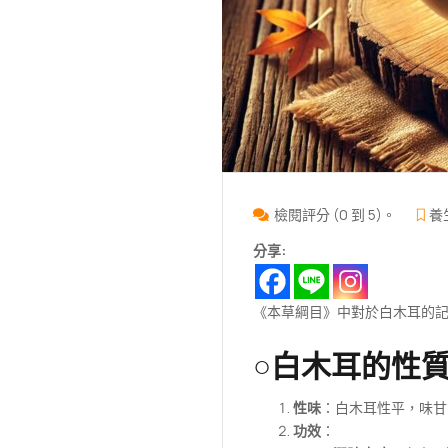
檢閱評分 (0 到 5)。
養
分享:
《本草綱目》中對於白木耳的
○白木耳的性質
性味
：白木耳性平，味甘
功效
：