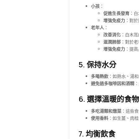
小孩
：
促進生長發育
：白
增強免疫力
：對於
老年人
：
改善消化
：白木耳
滋潤肺部
：對於老
增強免疫力
：提高
5. 保持水分
多喝熱飲
：如熱水、湯和
避免過多咖啡因和酒精
：
6. 選擇溫暖的食物
多吃湯類和燉菜
：這些食
使用香料
：如生薑、肉桂
7. 均衡飲食