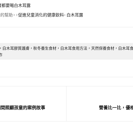
寶都要喝白木耳露
的幫助>>
促進兒童消化的健康飲料- 白木耳露
，白木耳膠質護膚，秋冬養生食材，白木耳食用方法，天然保養食材，白木耳
作
期間照顧孩童的案例故事
營養比一比，優格