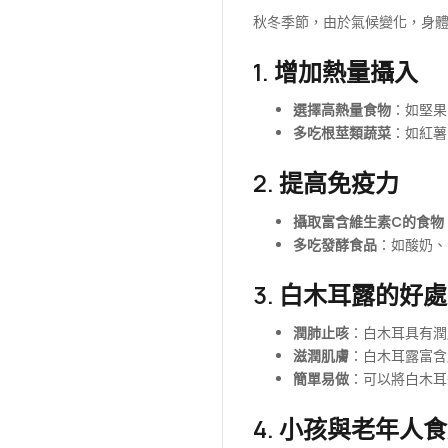
秋冬季節，由於氣候變化，身
1. 增加熱量攝入
選擇高熱量食物
：如堅果
多吃根莖類蔬菜
：如紅薯
2. 提高免疫力
攝取富含維生素C的食物
多吃發酵食品
：如酸奶、
3. 白木耳露的好處
潤肺止咳
：白木耳具有潤
滋潤肌膚
：白木耳露富含
簡單易做
：可以將白木耳
4. 小孩與老年人