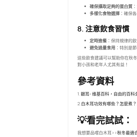
確保攝取足夠的蛋白質
：
多樣化食物選擇
：確保各
8. 注意飲食習慣
定時進餐
：保持規律的飲
避免過量食用
：特別是節
這些飲食建議可以幫助你在秋
對小孩和老年人尤其有益！
參考資料
1.
銀耳- 维基百科，自由的百科
2.
白木耳功效有哪些？怎麼煮？
💡看完試試：
我想要品嚐白木耳>>
秋冬最適