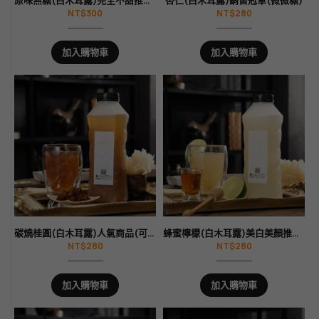
原味無糖(白木耳露)完全不甜推薦(孕婦御用)(可加熱)
杏仁(白木耳露)銷售冠軍(微微糖)
NT$
300
NT$
280
加入購物車
加入購物車
碳燒桂圓(白木耳露)人氣商品(可加熱)
蜂蜜檸檬(白木耳露)美白美顏推薦(微冰糖)
NT$
280
NT$
280
加入購物車
加入購物車