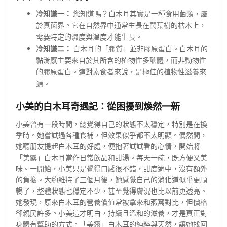
冷知識一：
您知道嗎？白木耳其實是一種食用菌類，屬
於真菌界。它在自然界中通常生長在闊葉樹的枯木上，
需要特定的濕度與溫度才能生長。
冷知識二：
白木耳的「膠質」並非膠原蛋白。白木耳的
黏滑感主要來自於其所含的植物性多醣體，而非動物性
的膠原蛋白。這對素食者來說，是極佳的植物性滋養來
源。
小美的白木耳奇遇記：從困擾到煥然一新
小美曾有一段時間，總覺得自己的狀態不太穩定，特別是在換
季時。她嘗試過各種食補，但效果似乎都不太明顯。偶然間，
她聽朋友提起白木耳的好處，便抱著試試看的心情，開始將
「美露」白木耳當作日常飲品和甜湯。每天一碗，既方便又美
味。一開始，小美只是覺得口感很不錯，甜度適中，沒有額外
的負擔。大約維持了三個月後，她感覺自己的消化道似乎更順
暢了，整體狀態也穩定不少，甚至覺得膚況也比以前更透亮。
她發現，原來白木耳的營養價值常被拿來和燕窩對比，但價格
卻親民許多。小美這才明白，持續且溫和的滋養，才是真正對
身體有幫助的方式。「美露」白木耳的純粹與天然，讓她找回