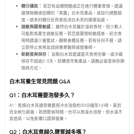
糖分攝取：
若您有血糖問題或正在進行體重管理，建議
選擇無糖或低糖的「美露」白木耳產品，或自行調整甜
度。過多的糖分反而會抵消白木耳的健康益處。
過敏與腸胃敏感：
雖然白木耳屬於溫和食材，但少數人
可能對其產生過敏反應。若您是腸胃較敏感者，初次食
用時建議少量嘗試，觀察身體反應。若有任何不適，請
立即停止食用並諮詢專業醫師或營養師。
新鮮度與保存：
自製白木耳建議當天食用完畢，或冷藏
保存不超過2-3天。若購買市售產品，請務必留意保存期
限與方式。
白木耳養生常見問題 Q&A
Q1：白木耳需要泡發多久？
A1：乾燥白木耳通常需要用冷水泡發約30分鐘至1小時，直到
完全軟化膨脹。若想節省時間，也可以用溫水泡發，但水溫不
宜過高，以免影響口感與營養。
Q2：白木耳煮越久膠質越多嗎？