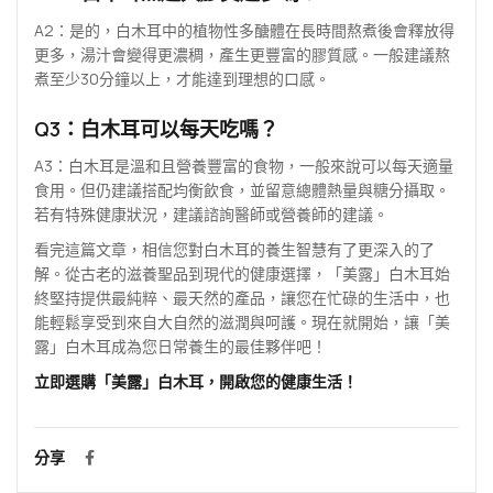
A2：是的，白木耳中的植物性多醣體在長時間熬煮後會釋放得
更多，湯汁會變得更濃稠，產生更豐富的膠質感。一般建議熬
煮至少30分鐘以上，才能達到理想的口感。
Q3：白木耳可以每天吃嗎？
A3：白木耳是溫和且營養豐富的食物，一般來說可以每天適量
食用。但仍建議搭配均衡飲食，並留意總體熱量與糖分攝取。
若有特殊健康狀況，建議諮詢醫師或營養師的建議。
看完這篇文章，相信您對白木耳的養生智慧有了更深入的了
解。從古老的滋養聖品到現代的健康選擇，「美露」白木耳始
終堅持提供最純粹、最天然的產品，讓您在忙碌的生活中，也
能輕鬆享受到來自大自然的滋潤與呵護。現在就開始，讓「美
露」白木耳成為您日常養生的最佳夥伴吧！
立即選購「美露」白木耳，開啟您的健康生活！
分享