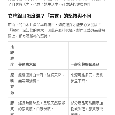
了自信與活力，也成了她生活中不可或缺的健康夥伴。
它牌銀耳怎麼選？「美露」的堅持與不同
市面上的白木耳產品琳瑯滿目，如何選擇才能安心又健康？
「美露」深知您的需求，因此在原料選擇、製作工藝與品質把
關上，都有著嚴格的堅持。
比
較
維
度
美露白木耳
一般它牌銀耳產品
原
嚴選優質白木耳，強調天然、
來源可能多元，品質
料
無農藥殘留。
參差不齊。
來
源
膠
經長時間熬煮，呈現天然濃郁
部分產品可能因添加
質
的膠質感，口感滑順。
物或製程，膠質感較
感
稀薄。