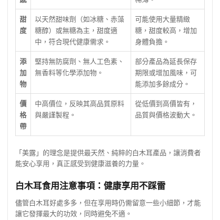
甜
以天然甜味劑（如冰糖、赤藻
可能使用大量精緻
度
糖醇）或無糖為主，甜度適
糖，甜度較高，增加
中，符合現代健康需求。
身體負擔。
添
堅持無防腐劑、無人工色素、
部分產品為延長保存
加
無香料等化學添加物。
期限或增加風味，可
物
能添加多餘成分。
價
中高價位，反映其高品質原料
從低價到高價皆有，
格
與嚴謹製程。
品質與價格波動大。
帶
「美露」的理念是提供最天然、純粹的白木耳產品，讓消費者
能安心享用，真正感受到健康滋養的力量。
白木耳食用注意事項：健康享用不踩雷
儘管白木耳好處多多，但在享用時仍需留意一些小細節，才能
讓它發揮最大的功效，同時避免不適。