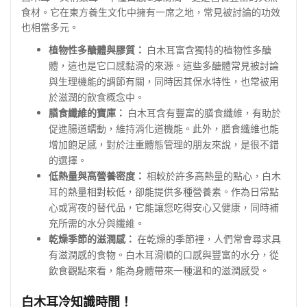
食材。它在東方養生文化中擁有一席之地，常見被討論的功效
也相當多元。
植物性多醣體與膠質：
白木耳富含獨特的植物性多醣
體，這也是它口感黏滑的來源。這些多醣體常見被討論
與生理機能的調節有關，同時因其保水特性，也常被用
於滋潤的飲食概念中。
膳食纖維的寶庫：
白木耳含有豐富的膳食纖維，有助於
促進腸道蠕動，維持消化道機能。此外，膳食纖維也能
增加飽足感，對於注重體態管理的朋友來說，是很不錯
的選擇。
低熱量與高營養密度：
相較於許多高熱量的點心，白木
耳的熱量相對較低，卻能提供多種營養素。作為日常點
心或宵夜的替代品，它能讓您吃得安心又健康，同時補
充所需的水分與纖維。
乾燥季節的滋潤感：
在乾燥的季節裡，人們常會尋求具
有滋潤感的食物。白木耳滑順的口感與豐富的水分，從
飲食觀點來看，能為身體帶來一種溫和的滋潤感受。
白木耳冷知識時間！