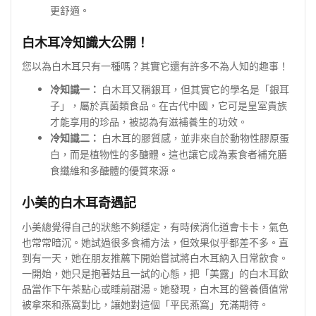
更舒適。
白木耳冷知識大公開！
您以為白木耳只有一種嗎？其實它還有許多不為人知的趣事！
冷知識一：
白木耳又稱銀耳，但其實它的學名是「銀耳
子」，屬於真菌類食品。在古代中國，它可是皇室貴族
才能享用的珍品，被認為有滋補養生的功效。
冷知識二：
白木耳的膠質感，並非來自於動物性膠原蛋
白，而是植物性的多醣體。這也讓它成為素食者補充膳
食纖維和多醣體的優質來源。
小美的白木耳奇遇記
小美總覺得自己的狀態不夠穩定，有時候消化道會卡卡，氣色
也常常暗沉。她試過很多食補方法，但效果似乎都差不多。直
到有一天，她在朋友推薦下開始嘗試將白木耳納入日常飲食。
一開始，她只是抱著姑且一試的心態，把「美露」的白木耳飲
品當作下午茶點心或睡前甜湯。她發現，白木耳的營養價值常
被拿來和燕窩對比，讓她對這個「平民燕窩」充滿期待。