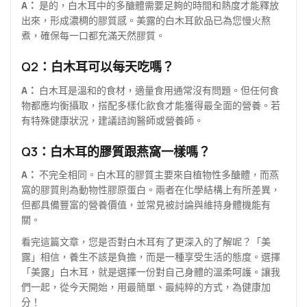
A：
是的，白木耳中的多醣體需要足夠的時間和熱度才能釋放
出來，形成濃稠的膠質感。美露的白木耳飲品已為您慢火熬
煮，確保每一口都充滿天然膠質。
Q2：白木耳可以每天吃嗎？
A：
白木耳是溫和的食材，適量食用通常沒有問題。但任何食
物都應均衡攝取，搭配多樣化飲食才能獲得最全面的營養。若
有特殊健康狀況，建議諮詢醫師或營養師。
Q3：白木耳的膠質跟燕窩一樣嗎？
A：
不完全相同。白木耳的膠質主要來自植物性多醣體，而燕
窩的膠質則為動物性膠原蛋白。兩者在化學結構上有所差異，
但都具備豐富的營養價值，並常見被討論與維持身體機能有
關。
看完這篇文章，您是否對白木耳有了更深入的了解呢？「美
露」相信，養生不該是負擔，而是一種享受生活的態度。選擇
「美露」白木耳，就是選擇一份對自己身體的溫柔呵護。讓我
們一起，從今天開始，用最簡單、最純粹的方式，為健康加
分！