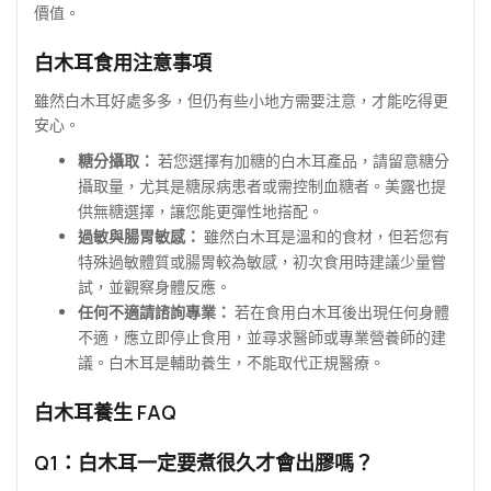
價值。
白木耳食用注意事項
雖然白木耳好處多多，但仍有些小地方需要注意，才能吃得更
安心。
糖分攝取：
若您選擇有加糖的白木耳產品，請留意糖分
攝取量，尤其是糖尿病患者或需控制血糖者。美露也提
供無糖選擇，讓您能更彈性地搭配。
過敏與腸胃敏感：
雖然白木耳是溫和的食材，但若您有
特殊過敏體質或腸胃較為敏感，初次食用時建議少量嘗
試，並觀察身體反應。
任何不適請諮詢專業：
若在食用白木耳後出現任何身體
不適，應立即停止食用，並尋求醫師或專業營養師的建
議。白木耳是輔助養生，不能取代正規醫療。
白木耳養生 FAQ
Q1：白木耳一定要煮很久才會出膠嗎？