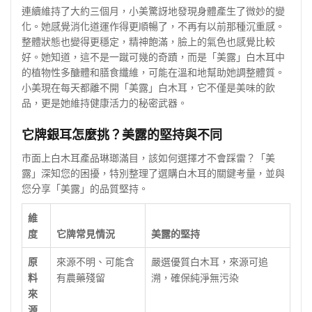
連續維持了大約三個月，小美驚訝地發現身體產生了微妙的變
化。她感覺消化道運作得更順暢了，不再有以前那種沉重感。
整體狀態也變得更穩定，精神飽滿，臉上的氣色也感覺比較
好。她知道，這不是一蹴可幾的奇蹟，而是「美露」白木耳中
的植物性多醣體和膳食纖維，可能在溫和地幫助她調整體質。
小美現在每天都離不開「美露」白木耳，它不僅是美味的飲
品，更是她維持健康活力的秘密武器。
它牌銀耳怎麼挑？美露的堅持與不同
市面上白木耳產品琳瑯滿目，該如何選擇才不會踩雷？「美
露」深知您的困擾，特別整理了選購白木耳的關鍵考量，並與
您分享「美露」的品質堅持。
維
度
它牌常見情況
美露的堅持
原
來源不明、可能含
嚴選優質白木耳，來源可追
料
有農藥殘留
溯，確保純淨無污染
來
源