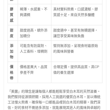
膠
稀薄、水感重、不
真材實料熬煮，口感濃郁、膠
質
夠濃稠
質感十足，來自天然多醣體
感
甜
甜度過高，額外添
甜度適中，甚至有無糖選擇，
度
加糖分
讓您享受美味無負擔
添
可能含有防腐劑、
堅持無添加，呈現食材最原始
加
人工香料、增稠劑
的風味與營養
物
價
價格差異大，品質
合理定價，提供高品質、高CP
格
參差不齊
值的養生選擇
帶
「美露」的理念是讓每個人都能輕鬆享受白木耳的天然滋養。
我們堅持從源頭把關，採用人工挑選的優質白木耳，並以傳統
工法慢火熬煮，確保每一口都能品嚐到白木耳的精華。我們深
信，好的食材不需過多添加，就能展現其迷人的風味與卓越的