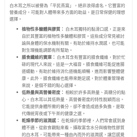
白木耳之所以被譽為「平民燕窩」，絕非浪得虛名。它豐富的
營養成分，可能對人體帶來多方面的助益，是日常保健的理想
選擇。
植物性多醣體與膠質：
白木耳獨特的黏滑口感，正是來
自於其豐富的植物性多醣體和膠質。這些成分常見被討
論與身體的保水機制有關，有助於維持水潤感，也可能
對生理機能調節有所幫助。
膳食纖維的寶庫：
白木耳含有豐富的膳食纖維，對於忙
碌的現代人來說，這是一大福音。膳食纖維可能促進腸
道蠕動，有助於維持消化道機能順暢，進而影響整體健
康。此外，膳食纖維也能帶來飽足感，對於體重管理者
來說，是個不錯的點心選擇。
低熱量與高營養密度：
相較於許多高熱量、高糖分的點
心，白木耳以其低熱量、高營養密度的特性脫穎而出。
它能提供身體所需的養分，卻不會造成過多負擔，是取
代傳統宵夜或下午茶的健康之選。
乾燥季節的滋潤感：
在乾燥的季節裡，人們常會感到身
體不適。從飲食觀點來看，攝取富含水分與植物性膠質
的白木耳，可能帶來一種由內而外的滋潤感，讓您感覺