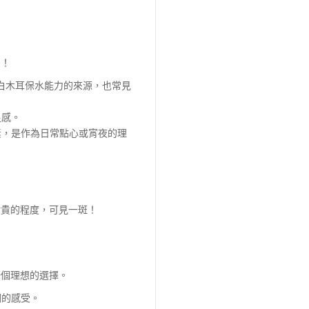
名！
白木耳保水能力的來源，也常見
足感。
素，是作為日常點心或宵夜的理
珍貴的程度，可見一斑！
一個理想的選擇。
潤的感受。