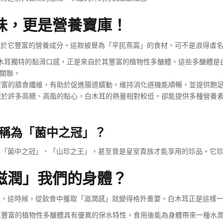
味，更是營養寶庫！
在於它豐富的營養成分。這款被譽為「平民燕窩」的食材，可不是浪得虛
木耳獨特的黏滑口感，正是來自於其豐富的植物性多醣體。這些多醣體是
關聯。
富的膳食纖維，有助於促進腸道蠕動，維持消化道機能順暢，並提供飽
於許多高糖、高脂的點心，白木耳的熱量相對較低，卻能提供多種營養
稱為「菌中之冠」？
為「菌中之冠」、「山珍之王」，甚至曾是皇室貴族才能享用的珍品。它
滋潤」我們的身體？
水，這時候，從飲食中獲取「滋潤感」就變得格外重要。白木耳正是這樣
豐富的植物性多醣體具有優異的保水特性，食用後能為身體帶來一種水