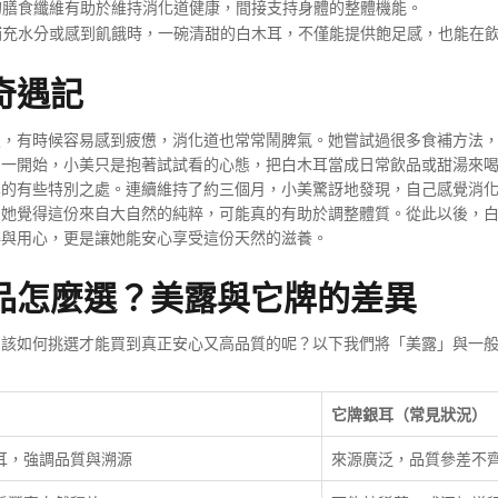
膳食纖維有助於維持消化道健康，間接支持身體的整體機能。
充水分或感到飢餓時，一碗清甜的白木耳，不僅能提供飽足感，也能在
奇遇記
定，有時候容易感到疲憊，消化道也常常鬧脾氣。她嘗試過很多食補方法
。一開始，小美只是抱著試試看的心態，把白木耳當成日常飲品或甜湯來
真的有些特別之處。連續維持了約三個月，小美驚訝地發現，自己感覺消
。她覺得這份來自大自然的純粹，可能真的有助於調整體質。從此以後，
粹與用心，更是讓她能安心享受這份天然的滋養。
品怎麼選？美露與它牌的差異
，該如何挑選才能買到真正安心又高品質的呢？以下我們將「美露」與一
它牌銀耳（常見狀況）
耳，強調品質與溯源
來源廣泛，品質參差不