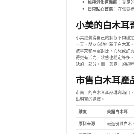
維持消化道機能：
充足的
日常點心首選：
在需要補
小美的白木耳
小美總覺得自己的狀態不夠穩
一天，朋友向她推薦了白木耳
被拿來和燕窩對比，心想或許
得更有活力，狀態也穩定許多
缺的一部分，而「美露」的純
市售白木耳產
市面上的白木耳產品琳瑯滿目
出明智的選擇。
維度
美露白木耳
原料來源
嚴選優質白木