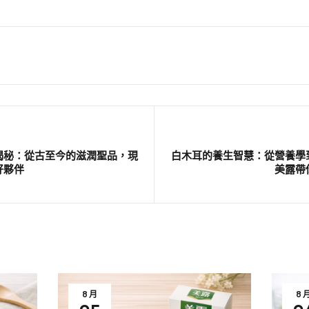
揭秘：從古至今的滋潤聖品，現
白木耳的養生智慧：從營養學
好夥伴
美露帶
8 月
8 