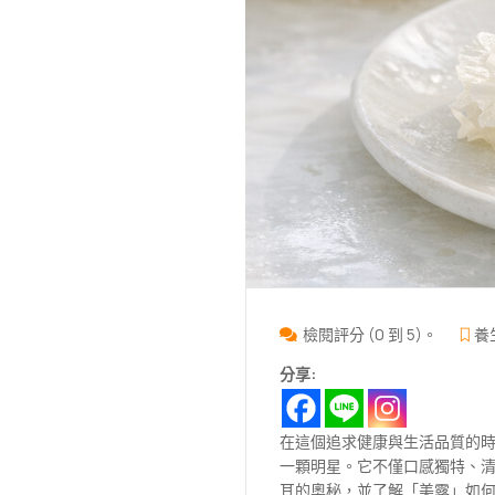
檢閱評分 (0 到 5)。
養
分享:
在這個追求健康與生活品質的
一顆明星。它不僅口感獨特、
耳的奧秘，並了解「美露」如