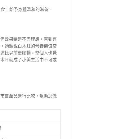
飲食上給予身體溫和的滋養。
，但效果總是不盡理想。直到有
喝。她聽說白木耳的營養價值常
化道比以前更順暢，整個人也覺
白木耳就成了小美生活中不可或
般市售產品進行比較，幫助您做
齊