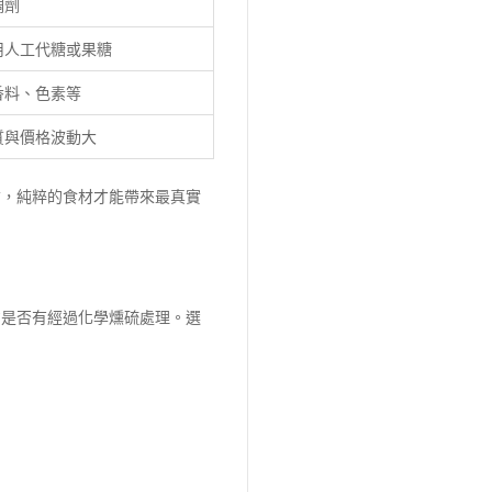
稠劑
用人工代糖或果糖
香料、色素等
質與價格波動大
信，純粹的食材才能帶來最真實
意是否有經過化學燻硫處理。選