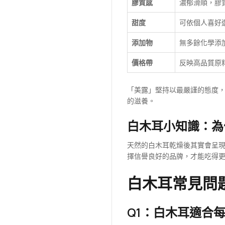
膠質感
濃郁滑順，膠
甜度
可依個人喜好
添加物
無多餘化學添
價格帶
反映高品質原
「美露」堅持以最嚴謹的態度
的滋養。
白木耳小知識：為
天然的白木耳乾燥後其實會呈
擇信譽良好的品牌，才能吃得
白木耳常見問
Q1：白木耳適合