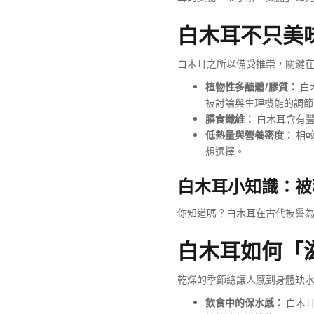
白木耳不只美
白木耳之所以備受推崇，關鍵
植物性多醣體/膠質：
白
被討論與生理機能的調節
膳食纖維：
白木耳含有豐
低熱量與營養密度：
相較
想選擇。
白木耳小知識：被
你知道嗎？白木耳在古代被譽
白木耳如何「
乾燥的季節總讓人感到身體缺
飲食中的保水感：
白木耳