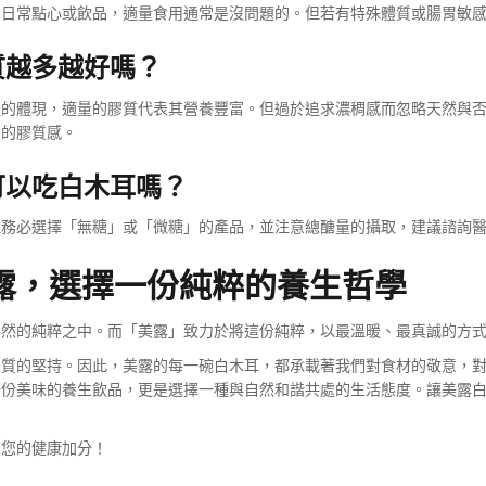
為日常點心或飲品，適量食用通常是沒問題的。但若有特殊體質或腸胃敏
質越多越好嗎？
體的體現，適量的膠質代表其營養豐富。但過於追求濃稠感而忽略天然與
實的膠質感。
可以吃白木耳嗎？
但務必選擇「無糖」或「微糖」的產品，並注意總醣量的攝取，建議諮詢
露，選擇一份純粹的養生哲學
自然的純粹之中。而「美露」致力於將這份純粹，以最溫暖、最真誠的方
品質的堅持。因此，美露的每一碗白木耳，都承載著我們對食材的敬意，
一份美味的養生飲品，更是選擇一種與自然和諧共處的生活態度。讓美露
為您的健康加分！