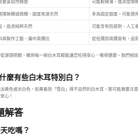
質豐富自然釋放
可能較稀薄，或添加增
選擇無糖或微糖，甜度來源天然
多為固定甜度，可能使
加，追求純粹天然
可能含有防腐劑、人工
料與製作工藝，偏中高價位
從低價到高價皆有，品
，從源頭把關，確保每一碗白木耳都能讓您吃得安心、喝得健康。我們相
什麼有些白木耳特別白？
現淡黃色或米白色，如果看到「雪白」得不自然的白木耳，那可能需要注
更安心！
題解答
每天吃嗎？