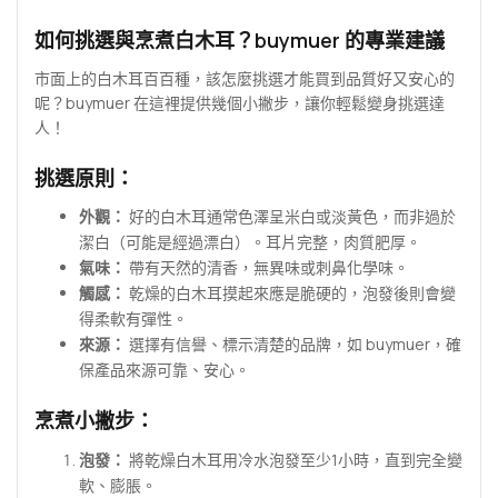
如何挑選與烹煮白木耳？buymuer 的專業建議
市面上的白木耳百百種，該怎麼挑選才能買到品質好又安心的
呢？buymuer 在這裡提供幾個小撇步，讓你輕鬆變身挑選達
人！
挑選原則：
外觀：
好的白木耳通常色澤呈米白或淡黃色，而非過於
潔白（可能是經過漂白）。耳片完整，肉質肥厚。
氣味：
帶有天然的清香，無異味或刺鼻化學味。
觸感：
乾燥的白木耳摸起來應是脆硬的，泡發後則會變
得柔軟有彈性。
來源：
選擇有信譽、標示清楚的品牌，如 buymuer，確
保產品來源可靠、安心。
烹煮小撇步：
泡發：
將乾燥白木耳用冷水泡發至少1小時，直到完全變
軟、膨脹。