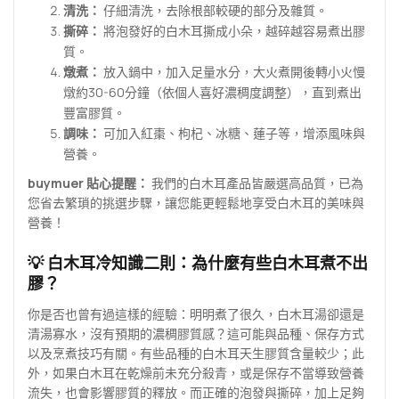
清洗：
仔細清洗，去除根部較硬的部分及雜質。
撕碎：
將泡發好的白木耳撕成小朵，越碎越容易煮出膠
質。
燉煮：
放入鍋中，加入足量水分，大火煮開後轉小火慢
燉約30-60分鐘（依個人喜好濃稠度調整），直到煮出
豐富膠質。
調味：
可加入紅棗、枸杞、冰糖、蓮子等，增添風味與
營養。
buymuer 貼心提醒：
我們的白木耳產品皆嚴選高品質，已為
您省去繁瑣的挑選步驟，讓您能更輕鬆地享受白木耳的美味與
營養！
💡 白木耳冷知識二則：為什麼有些白木耳煮不出
膠？
你是否也曾有過這樣的經驗：明明煮了很久，白木耳湯卻還是
清湯寡水，沒有預期的濃稠膠質感？這可能與品種、保存方式
以及烹煮技巧有關。有些品種的白木耳天生膠質含量較少；此
外，如果白木耳在乾燥前未充分殺青，或是保存不當導致營養
流失，也會影響膠質的釋放。而正確的泡發與撕碎，加上足夠