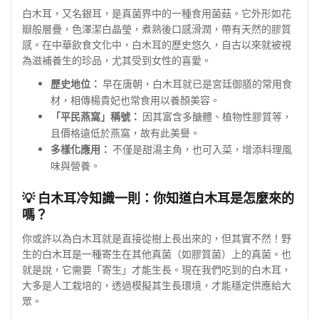
白木耳，又名銀耳，是真菌界中的一種食用菌菇。它外形如花
瓣般層疊，色澤潔白晶瑩，煮熟後口感滑潤，帶有天然的膠質
感。在中華飲食文化中，白木耳的歷史悠久，自古以來就被視
為滋補養生的珍品，尤其受到女性的喜愛。
歷史地位：
早在唐朝，白木耳就已是宮廷御膳的常用食
材，相傳楊貴妃也常食用以養顏美容。
「平民燕窩」稱號：
因其富含多醣體、植物性膠質等，
且價格遠低於燕窩，故有此美譽。
多樣化應用：
不僅是甜湯主角，也可入菜，增添料理風
味與營養。
💡 白木耳冷知識一則：你知道白木耳是怎麼來的
嗎？
你或許以為白木耳就是直接從樹上長出來的，但其實不然！野
生的白木耳是一種寄生在其他真菌（如膠質菌）上的真菌。也
就是說，它需要「寄生」才能生長。現在我們吃到的白木耳，
大多是人工栽培的，透過模擬其生長環境，才能穩定供應給大
眾。