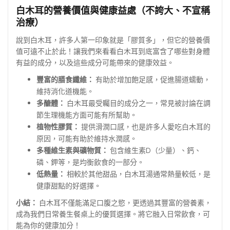
白木耳的營養價值與健康益處（不誇大、不宣稱
治療）
說到白木耳，許多人第一印象就是「膠質多」，但它的營養價
值可遠不止於此！讓我們來看看白木耳到底富含了哪些對身體
有益的成分，以及這些成分可能帶來的健康效益。
豐富的膳食纖維：
有助於增加飽足感，促進腸道蠕動，
維持消化道機能。
多醣體：
白木耳最受矚目的成分之一，常見被討論在調
節生理機能方面可能有所幫助。
植物性膠質：
提供滑潤口感，也是許多人愛吃白木耳的
原因，可能有助於維持水潤感。
多種維生素與礦物質：
包含維生素D（少量）、鈣、
磷、鉀等，是均衡飲食的一部分。
低熱量：
相較於其他甜品，白木耳湯通常熱量較低，是
健康甜點的好選擇。
小結：
白木耳不僅能滿足口腹之慾，更透過其豐富的營養素，
成為我們日常養生餐桌上的優質選擇。將它融入日常飲食，可
能為你的健康加分！