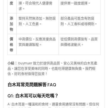
度
擇，符合現代人健康需
提供單一甜度選擇。
求。
添
堅持天然無添加，無防腐
部分產品可能含有防腐
加
劑、人工色素。
劑、人工香料或增稠劑。
物
價
中高價位，反應其優良品
從低價到高價皆有，品質
格
質與嚴謹製程。
與價格波動大。
帶
小結：
buymuer 致力於提供高品質、安心又美味的白木耳產
品，讓您在享受美味的同時，也能吃得健康無負擔。我們相
信，好的食材值得您投資！
白木耳常見問題解答 FAQ
Q1: 白木耳可以每天吃嗎？
A: 白木耳是一種溫和的食材，適量食用通常沒有問題。但任何