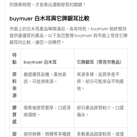
的燉煮時間，才是煮出濃郁膠質的關鍵！
buymuer 白木耳與它牌銀耳比較
市面上的白木耳產品琳瑯滿目，各有特色。buymuer 始終堅持
提供最優質的產品，以下為您整理 buymuer 與市面上常見它牌
銀耳的比較，讓您一目瞭然。
特
點
buymuer 白木耳
它牌銀耳（常見市售品）
原
嚴選優質品種，產地直
來源多樣，品質參差不
料
送，可追溯來源。
齊，部分可能來自不明產
來
地。
源
膠
燉煮後膠質豐厚，口感滑
部分產品膠質較少，口感
質
順濃郁。
偏水。
感
甜
提供無糖、微糖等多種選
多數產品甜度較高，或僅