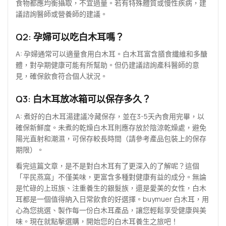
食物都應均衡攝取，不宜過量。若有特殊體質或慢性疾病，建
議諮詢醫師或營養師的建議。
Q2: 孕婦可以吃白木耳嗎？
A: 孕婦通常可以適量食用白木耳。白木耳富含膳食纖維和多醣
體，對孕期健康可能有所幫助。但仍建議諮詢產科醫師的意
見，確保飲食符合個人狀況。
Q3: 白木耳放冰箱可以保存多久？
A: 煮好的白木耳湯建議冷藏保存，並在3-5天內食用完畢，以
確保新鮮度。未煮的乾燥白木耳則應存放於陰涼乾燥處，避免
陽光直射和潮濕，可保存較長時間（請參考產品包裝上的保存
期限）。
看完這篇文章，是不是對白木耳有了更深入的了解呢？這個
「平民燕窩」不僅美味，更富含多種對健康有益的成分。無論
是忙碌的上班族、注重養生的銀髮族，還是愛美的女性，白木
耳都是一個值得納入日常飲食的好選擇。buymuer 白木耳，用
心為您挑選、製作每一份白木耳產品，讓您輕鬆享受健康與美
味。現在就點擊選購，開始您的白木耳養生之旅吧！