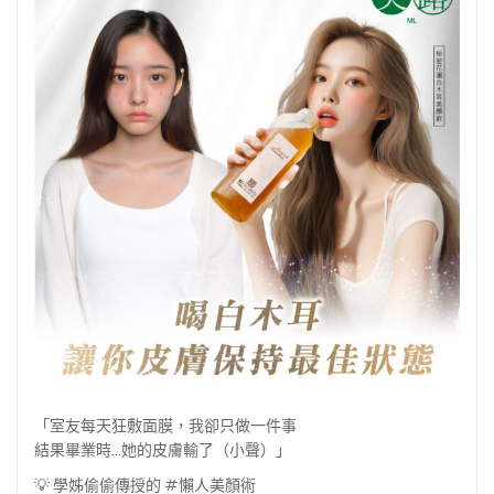
「室友每天狂敷面膜，我卻只做一件事
結果畢業時…她的皮膚輸了（小聲）」
💡 學姊偷偷傳授的 #懶人美顏術