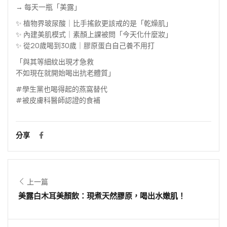
→ 每天一瓶「美露」
✨ 植物界玻尿酸｜比手搖飲更該戒的是「乾燥肌」
✨ 內建美肌模式｜素顏上課被問「今天化什麼妝」
✨ 從20歲喝到30歲｜膠原蛋白自己養不用打
「與其等細紋出現才急救
不如現在就開始喝出抗老體質」
#學生黨也喝得起的燕窩替代
#被皮膚科醫師認證的食補
分享
上一篇
美露白木耳美顏飲：現煮天然膠原，喝出水嫩肌！