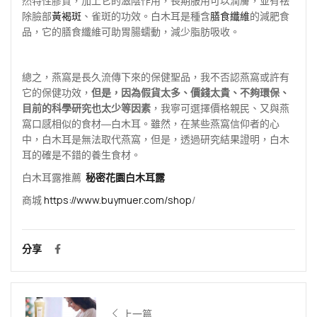
然特性膠質，加上它的滋陰作用，長期服用可以潤膚，並有祛
除臉部
黃褐斑
、雀斑的功效。白木耳是種含
膳食纖維
的減肥食
品，它的膳食纖維可助胃腸蠕動，減少脂肪吸收。
總之，燕窩是長久流傳下來的保健聖品，我不否認燕窩或許有
它的保健功效，
但是，因為假貨太多、價錢太貴、不夠環保、
目前的科學研究也太少等因素
，我寧可選擇價格親民、又與燕
窩口感相似的食材
―
白木耳。雖然，在某些燕窩信仰者的心
中，白木耳是無法取代燕窩，但是，透過研究結果證明，白木
耳的確是不錯的養生食材。
白木耳露推薦
秘密花園白木耳露
商城
https://www.buymuer.com/shop
/
分享
上一篇