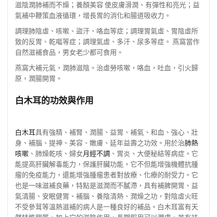
滋陰潤肺補而不燥；養顏美容 使皮膚滑潤、有彈性和亮光；益
氣補中鞭策血液循環，增長胃的消化和腸道吸收力。
調理肺陰虛、咳嗽、盜汗、咯血等症；調理胃氣虛、胃陰虛所
致的反胃、乾嘔等症；調理氣虛、多汗、尿多等症。 燕窩當作
自然滋補食品，男女老少都可食用。
燕窩大補元氣，潤肺滋陰。治虛勞咳嗽，咯血，吐血，引火歸
原，潤腸開胃。
白木耳的功效與作用
白木耳
具有強精、補腎、潤腸、益胃、補氣、和血、強心、壯
身、補腦、提神、美容、嫩膚、延年益壽之功效。用於治
肺熱
咳嗽
、肺燥乾咳、婦女
月經不調
、胃炎、大便秘結等病症。它
能提高肝臟解毒能力，保護肝臟功能，它不但能增強機體抗腫
瘤的免疫能力，還能增強腫瘤患者對放療、化療的耐受力。它
也是一味滋補良藥，特點是滋潤而不膩滯，具有補脾開胃、益
氣清腸、安眠健胃、補腦、養陰清熱、潤燥之功，對陰虛火旺
不受參茸等溫熱滋補的病人是一種良好的補品。白木耳富有天