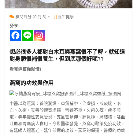
檢閱評分 (0 到 5)。
養生健康
分享:
想必很多人都對白木耳與燕窩很不了解，就知道
對身體很補很養生，但到底哪個好呢??
看完這篇你就懂!
燕窩的功效與作用
中醫以為燕窩：養陰潤燥、益氣補中、治虛損、咳痰喘、咯
血、久痢，妥善於體質虛弱，營養不良，久痢久瘧，痰多咳
嗽，老年慢性支氣管炎、支氣管延伸、肺氣腫、肺結核、咯血
吐血和胃痛病人食用。今世醫學發覺，燕窩可鞭策免疫功效，
有延緩人體蒼老，延年益壽的功效。燕窩的保建、醫療的功效